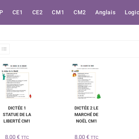
P
CE1
CE2
CM1
CM2
Anglais
Logic
DICTÉE 1
DICTÉE 2 LE
STATUE DE LA
MARCHÉ DE
LIBERTÉ CM1
NOËL CM1
8,00
€
8,00
€
TTC
TTC