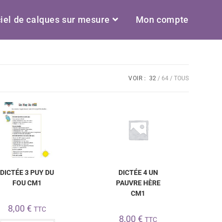
iel de calques sur mesure
Mon compte
VOIR :
32
64
TOUS
DICTÉE 3 PUY DU
DICTÉE 4 UN
FOU CM1
PAUVRE HÈRE
CM1
8,00
€
TTC
8,00
€
TTC