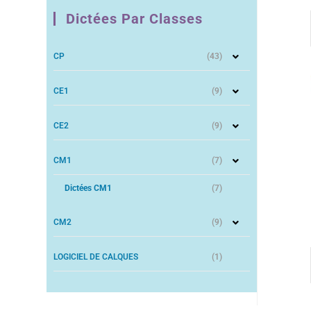
Dictées Par Classes
CP
(43)
CE1
(9)
CE2
(9)
CM1
(7)
Dictées CM1
(7)
CM2
(9)
LOGICIEL DE CALQUES
(1)