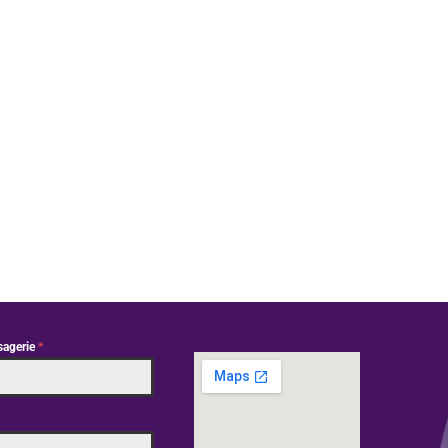
sagerie
*